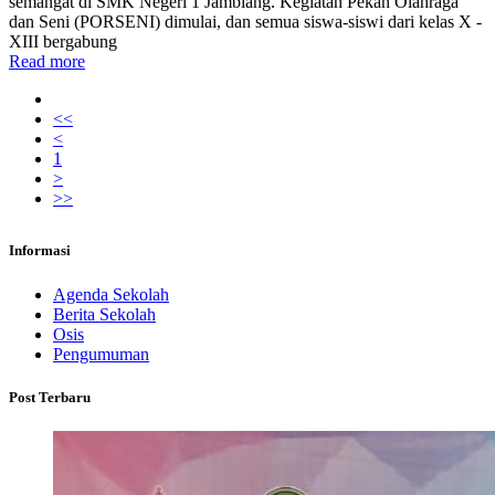
semangat di SMK Negeri 1 Jamblang. Kegiatan Pekan Olahraga
dan Seni (PORSENI) dimulai, dan semua siswa-siswi dari kelas X -
XIII bergabung
Read more
<<
<
1
>
>>
Informasi
Agenda Sekolah
Berita Sekolah
Osis
Pengumuman
Post Terbaru